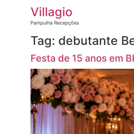
Villagio
Pampulha Recepções
Tag:
debutante Be
Festa de 15 anos em BH