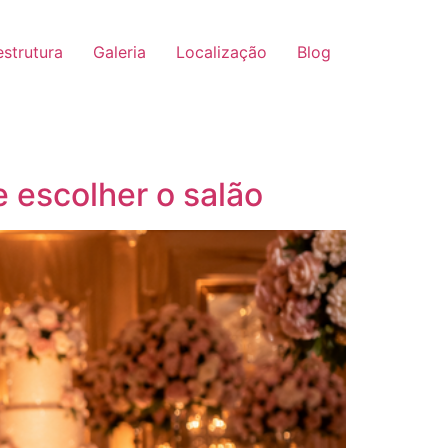
strutura
Galeria
Localização
Blog
 escolher o salão