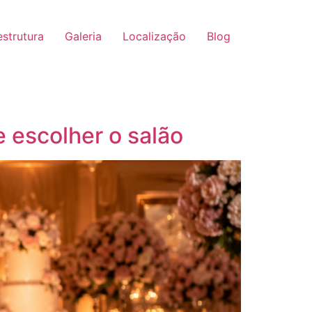
strutura
Galeria
Localização
Blog
 escolher o salão