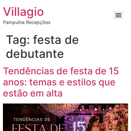
Villagio
Pampulha Recepções
Tag:
festa de
debutante
Tendências de festa de 15
anos: temas e estilos que
estão em alta